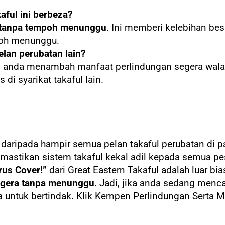
ful ini berbeza?
 tanpa tempoh menunggu
. Ini memberi kelebihan be
poh menunggu.
elan perubatan lain?
 anda menambah manfaat perlindungan segera wal
i syarikat takaful lain.
daripada hampir semua pelan takaful perubatan di pa
mastikan sistem takaful kekal adil kepada semua pe
rus Cover!”
dari Great Eastern Takaful adalah luar bi
egera tanpa menunggu
. Jadi, jika anda sedang menc
 untuk bertindak. Klik
Kempen Perlindungan Serta M