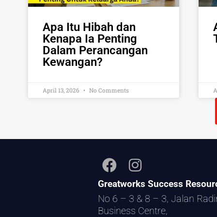
Apa Itu Hibah dan
Kenapa Ia Penting
Dalam Perancangan
Kewangan?
April 13, 2026
No Comments
A
Greatworks Success Resour
No 6 – 3 & 8 – 3, Jalan Rad
Business Centre,