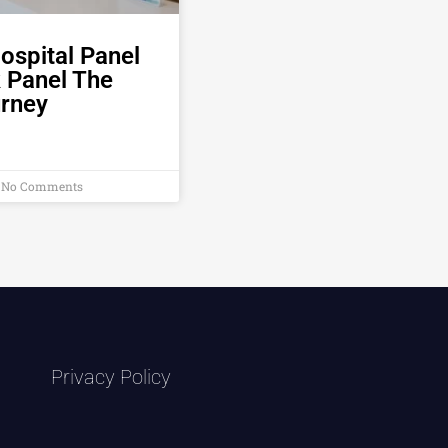
ospital Panel
k Panel The
urney
No Comments
Privacy Policy