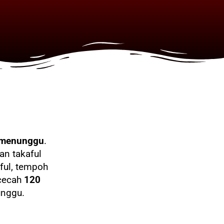
 menunggu
.
an takaful
ful, tempoh
ncecah
120
nggu.