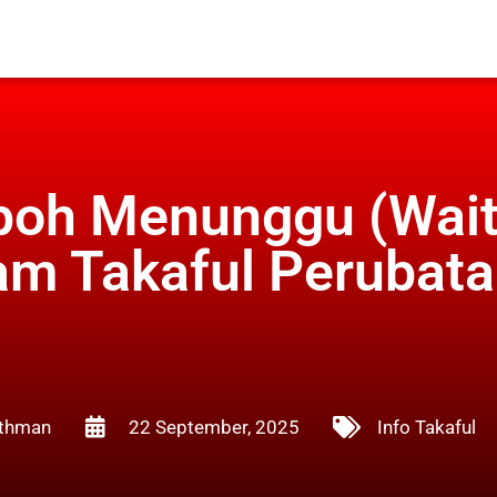
poh Menunggu (Wait
am Takaful Perubat
thman
22 September, 2025
Info Takaful