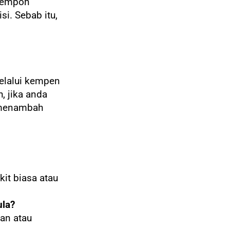
 tempoh
i. Sebab itu,
elalui kempen
, jika anda
k menambah
it biasa atau
ula?
an atau