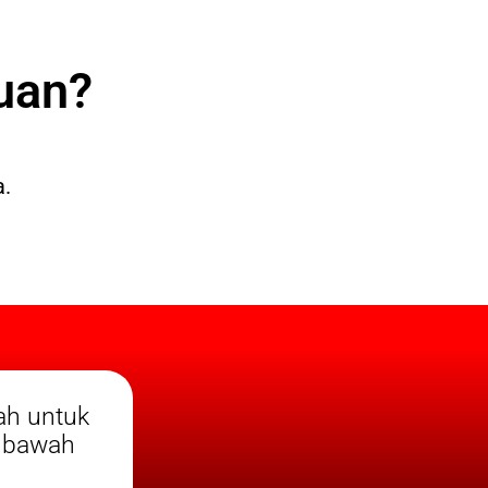
uan?
a.
ah untuk
i bawah