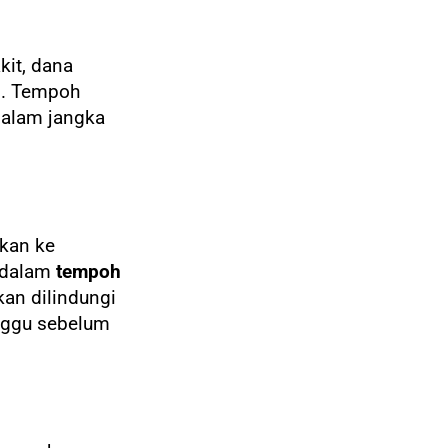
kit, dana
il. Tempoh
dalam jangka
kkan ke
h dalam
tempoh
kan dilindungi
nggu sebelum