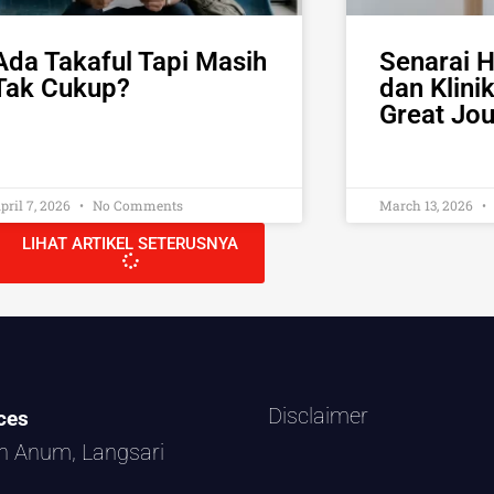
Ada Takaful Tapi Masih
Senarai H
Tak Cukup?
dan Klini
Great Jo
pril 7, 2026
No Comments
March 13, 2026
LIHAT ARTIKEL SETERUSNYA
Disclaimer
ces
in Anum, Langsari