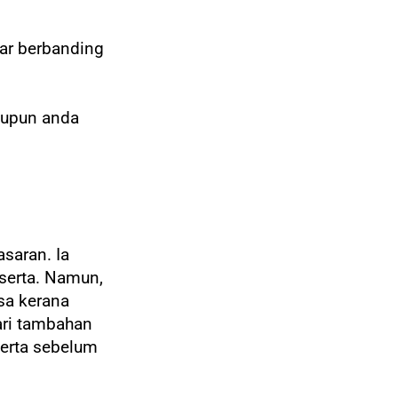
sar berbanding
aupun anda
saran. Ia
serta. Namun,
asa kerana
ari tambahan
erta
sebelum