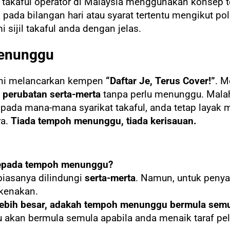
t takaful operator di Malaysia menggunakan konsep
da bilangan hari atau syarat tertentu mengikut polis
ijil takaful anda dengan jelas.
enunggu
 kini melancarkan kempen
“Daftar Je, Terus Cover!”
. M
 perubatan serta-merta
tanpa perlu menunggu. Malah
pada mana-mana syarikat takaful, anda tetap laya
ra.
Tiada tempoh menunggu, tiada kerisauan.
kepada tempoh menunggu?
biasanya dilindungi
serta-merta
. Namun, untuk penyak
ikenakan.
 lebih besar, adakah tempoh menunggu bermula sem
akan bermula semula apabila anda menaik taraf pel