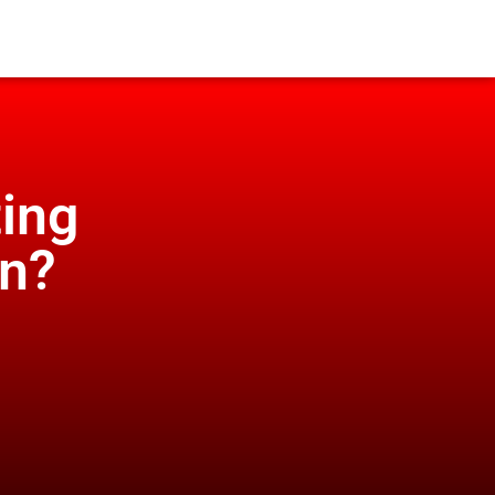
ing
an?